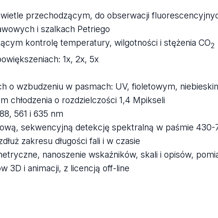
ietle przechodzącym, do obserwacji fluorescencyjnyc
wowych i szalkach Petriego
ym kontrolę temperatury, wilgotności i stężenia CO
2
owiększeniach: 1x, 2x, 5x
ych o wzbudzeniu w pasmach: UV, fioletowym, niebieskim
chłodzenia o rozdzielczości 1,4 Mpikseli
88, 561 i 635 nm
ałową, sekwencyjną detekcję spektralną w paśmie 430
dłuż zakresu długości fali i w czasie
tryczne, nanoszenie wskaźników, skali i opisów, pomi
3D i animacji, z licencją off-line