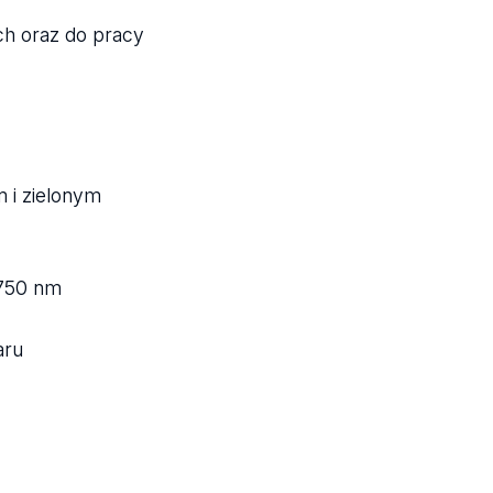
h oraz do pracy
 i zielonym
-750 nm
aru