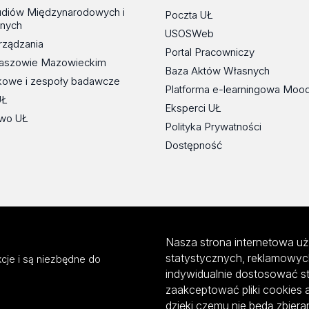
udiów Międzynarodowych i
Poczta UŁ
znych
USOSWeb
rządzania
Portal Pracowniczy
maszowie Mazowieckim
Baza Aktów Własnych
kowe i zespoły badawcze
Platforma e-learningowa Moo
UŁ
Eksperci UŁ
wo UŁ
Polityka Prywatności
Dostępność
Nasza strona internetowa uż
statystycznych, reklamowyc
cje i są niezbędne do
indywidualnie dostosować s
zaakceptować pliki cookies 
dzięki czemu nie będą zbier