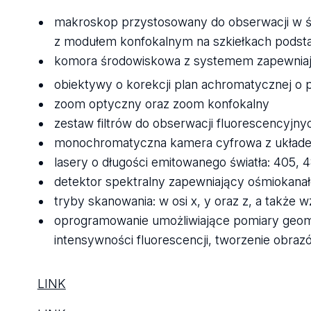
makroskop przystosowany do obserwacji w św
z modułem konfokalnym na szkiełkach podsta
komora środowiskowa z systemem zapewniając
obiektywy o korekcji plan achromatycznej o p
zoom optyczny oraz zoom konfokalny
zestaw filtrów do obserwacji fluorescencyjn
monochromatyczna kamera cyfrowa z układem 
lasery o długości emitowanego światła: 405, 4
detektor spektralny zapewniający ośmiokan
tryby skanowania: w osi x, y oraz z, a także wz
oprogramowanie umożliwiające pomiary geome
intensywności fluorescencji, tworzenie obrazów 
LINK