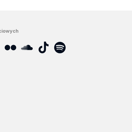
ciowych
ube
Flickr
SoundCloud
Tik
Spotify
Podcast
Tok