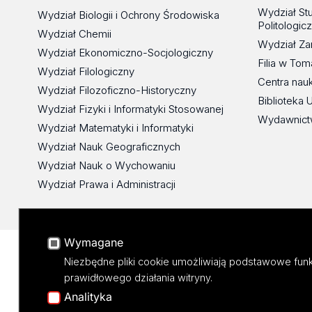
Wydział St
Wydział Biologii i Ochrony Środowiska
Politologic
Wydział Chemii
Wydział Za
Wydział Ekonomiczno-Socjologiczny
Filia w To
Wydział Filologiczny
Centra nau
Wydział Filozoficzno-Historyczny
Biblioteka 
Wydział Fizyki i Informatyki Stosowanej
Wydawnict
Wydział Matematyki i Informatyki
Wydział Nauk Geograficznych
Wydział Nauk o Wychowaniu
Wydział Prawa i Administracji
Wymagane
Niezbędne pliki cookie umożliwiają podstawowe funk
prawidłowego działania witryny.
Analityka