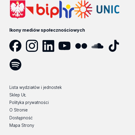
Ikony mediów społecznościowych
Facebook
Instagram
LinkedIn
YouTube
Flickr
SoundCloud
Tik
Tok
Spotify
Podcast
Lista wydziałów i jednostek
Sklep UŁ
Polityka prywatności
O Stronie
Dostępność
Mapa Strony