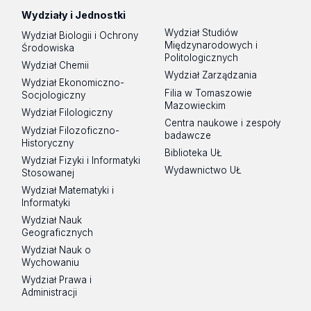
Wydziały i Jednostki
Wydział Studiów
Wydział Biologii i Ochrony
Międzynarodowych i
Środowiska
Politologicznych
Wydział Chemii
Wydział Zarządzania
Wydział Ekonomiczno-
Filia w Tomaszowie
Socjologiczny
Mazowieckim
Wydział Filologiczny
Centra naukowe i zespoły
Wydział Filozoficzno-
badawcze
Historyczny
Biblioteka UŁ
Wydział Fizyki i Informatyki
Wydawnictwo UŁ
Stosowanej
Wydział Matematyki i
Informatyki
Wydział Nauk
Geograficznych
Wydział Nauk o
Wychowaniu
Wydział Prawa i
Administracji