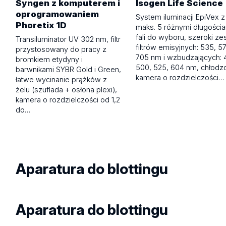
Syngen z komputerem i
Isogen Life Science
oprogramowaniem
System iluminacji EpiVex z
Phoretix 1D
maks. 5 różnymi długości
fali do wyboru, szeroki ze
Transiluminator UV 302 nm, filtr
filtrów emisyjnych: 535, 5
przystosowany do pracy z
705 nm i wzbudzających: 
bromkiem etydyny i
500, 525, 604 nm, chłodz
barwnikami SYBR Gold i Green,
kamera o rozdzielczości…
łatwe wycinanie prążków z
żelu (szuflada + osłona plexi),
kamera o rozdzielczości od 1,2
do…
Aparatura do blottingu
Aparatura do blottingu