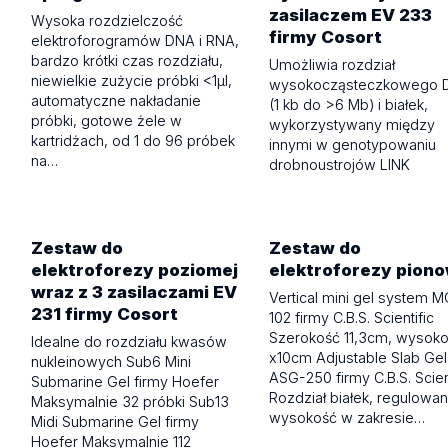
zasilaczem EV 233
Wysoka rozdzielczość
firmy Cosort
elektroforogramów DNA i RNA,
bardzo krótki czas rozdziału,
Umożliwia rozdział
niewielkie zużycie próbki <1µl,
wysokocząsteczkowego 
automatyczne nakładanie
(1 kb do >6 Mb) i białek,
próbki, gotowe żele w
wykorzystywany między
kartridżach, od 1 do 96 próbek
innymi w genotypowaniu
na…
drobnoustrojów LINK
Zestaw do
Zestaw do
elektroforezy poziomej
elektroforezy piono
wraz z 3 zasilaczami EV
Vertical mini gel system 
231 firmy Cosort
102 firmy C.B.S. Scientific
Szerokość 11,3cm, wysok
Idealne do rozdziału kwasów
x10cm Adjustable Slab Gel 
nukleinowych Sub6 Mini
ASG-250 firmy C.B.S. Scien
Submarine Gel firmy Hoefer
Rozdział białek, regulowa
Maksymalnie 32 próbki Sub13
wysokość w zakresie…
Midi Submarine Gel firmy
Hoefer Maksymalnie 112