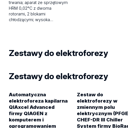
trwania; aparat ze sprzętowym
HRM 0,02°C z dwoma
rotorami, 2 blokami
chłodzącymi; wysoka…
Zestawy do elektroforezy
Zestawy do elektroforezy
Automatyczna
Zestaw do
elektroforeza kapilarna
elektroforezy w
QIAxcel Advanced
zmiennym polu
firmy QIAGEN z
elektrycznym (PFGE
komputerem i
CHEF-DR III Chiller
oprogramowaniem
System firmy BioRa