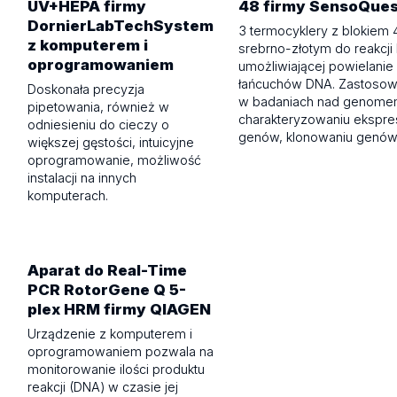
UV+HEPA firmy
48 firmy SensoQues
DornierLabTechSystem
3 termocyklery z blokiem 
z komputerem i
srebrno-złotym do reakcji
oprogramowaniem
umożliwiającej powielanie
łańcuchów DNA. Zastosow
Doskonała precyzja
w badaniach nad genome
pipetowania, również w
charakteryzowaniu ekspres
odniesieniu do cieczy o
genów, klonowaniu genów
większej gęstości, intuicyjne
oprogramowanie, możliwość
instalacji na innych
komputerach.
Aparat do Real-Time
PCR RotorGene Q 5-
plex HRM firmy QIAGEN
Urządzenie z komputerem i
oprogramowaniem pozwala na
monitorowanie ilości produktu
reakcji (DNA) w czasie jej