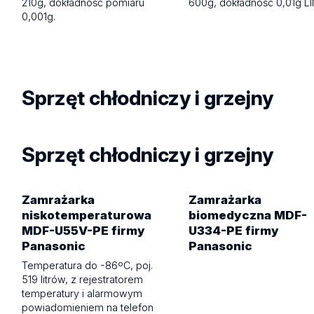
210g, dokładność pomiaru
600g, dokładność 0,01g 
0,001g.
Sprzęt chłodniczy i grzejny
Sprzęt chłodniczy i grzejny
Zamrażarka
Zamrażarka
niskotemperaturowa
biomedyczna MDF-
MDF-U55V-PE firmy
U334-PE firmy
Panasonic
Panasonic
Temperatura do -86ºC, poj.
519 litrów, z rejestratorem
temperatury i alarmowym
powiadomieniem na telefon