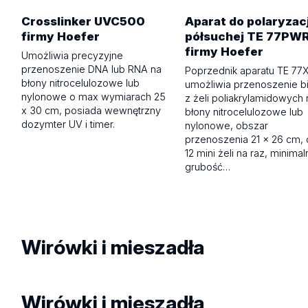
Crosslinker UVC500
Aparat do polaryzacj
firmy Hoefer
półsuchej TE 77PW
firmy Hoefer
Umożliwia precyzyjne
przenoszenie DNA lub RNA na
Poprzednik aparatu TE 77X
błony nitrocelulozowe lub
umożliwia przenoszenie bi
nylonowe o max wymiarach 25
z żeli poliakrylamidowych 
x 30 cm, posiada wewnętrzny
błony nitrocelulozowe lub
dozymter UV i timer.
nylonowe, obszar
przenoszenia 21 x 26 cm,
12 mini żeli na raz, minimal
grubość…
Wirówki i mieszadła
Wirówki i mieszadła