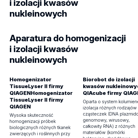
i izolacji kwasów
nukleinowych
Aparatura do homogenizacji
i izolacji kwasów
nukleinowych
Homogenizator
Biorobot do izolacji
TissueLyser II firmy
kwasów nukleinowy
QIAGENHomogenizator
QIAcube firmy QIA
TissueLyser II firmy
Oparta o system kolumien
QIAGEN
izolacja różnych rodzajów
cząsteczek (DNA plazmid
Wysoka skuteczność
genomowy, wirusowy,
homogenizacji próbek
całkowity RNA) z różnych
biologicznych różnych tkanek
materiałów (komórki
zwierzęcych i roślinnych przy