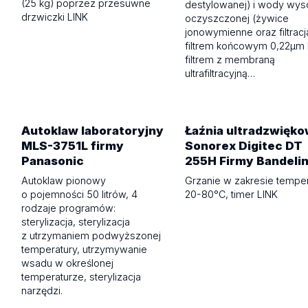
(25 kg) poprzez przesuwne
destylowanej) i wody wy
drzwiczki LINK
oczyszczonej (żywice
jonowymienne oraz filtracj
filtrem końcowym 0,22µm 
filtrem z membraną
ultrafiltracyjną…
Autoklaw laboratoryjny
Łaźnia ultradzwięk
MLS-3751L firmy
Sonorex Digitec DT
Panasonic
255H Firmy Bandeli
Autoklaw pionowy
Grzanie w zakresie temper
o pojemności 50 litrów, 4
20-80°C, timer LINK
rodzaje programów:
sterylizacja, sterylizacja
z utrzymaniem podwyższonej
temperatury, utrzymywanie
wsadu w określonej
temperaturze, sterylizacja
narzędzi.