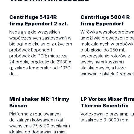
Centrifuge 5424R
Centrifuge 5804 R
firmy Eppendorf 2 szt.
firmy Eppendorf
Nadają się do wszystkich
Wirówka wysokoobrotowa
współczesnych zastosowań w
umożliwia prowadzenie b
biologii molekularnej z użyciem
molekularnych w probówk
probówek Eppendorf i
o objętości do 250 ml,
probówek do PCR; mieszczą
wykorzystanie rotorów z
24 próbki, prędkość do 21130 x
wychylnymi koszami i
g, zakres temperatur od -10°C
stałokątowych, a także
do…
wirowanie płytek Deepwell
Mini shaker MR-1 firmy
LP Vortex Mixer fir
Biosan
Thermo Scientific
Platforma z regulowanym
Vortexowanie przy amplit
delikatnym kołysaniem (kąt
w zakresie 0-3000 rpm.
wychylenia 7°, 5-30 oscil/min)
idealna do dobarwiania mini