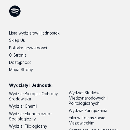
Facebook
Instagram
LinkedIn
YouTube
Flickr
SoundCloud
Tik
Tok
Spotify
Podcast
Lista wydziałów i jednostek
Sklep UŁ
Polityka prywatności
O Stronie
Dostępność
Mapa Strony
Wydziały i Jednostki
Wydział Studiów
Wydział Biologii i Ochrony
Międzynarodowych i
Środowiska
Politologicznych
Wydział Chemii
Wydział Zarządzania
Wydział Ekonomiczno-
Filia w Tomaszowie
Socjologiczny
Mazowieckim
Wydział Filologiczny